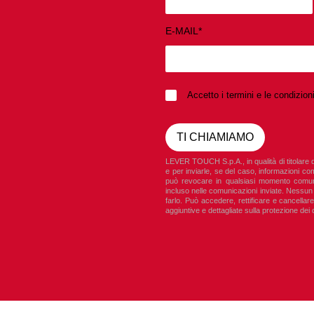
E-MAIL*
Accetto i termini e le condizio
LEVER TOUCH S.p.A., in qualità di titolare de
e per inviarle, se del caso, informazioni co
può revocare in qualsiasi momento comu
incluso nelle comunicazioni inviate. Nessun 
farlo. Può accedere, rettificare e cancellare
aggiuntive e dettagliate sulla protezione dei d