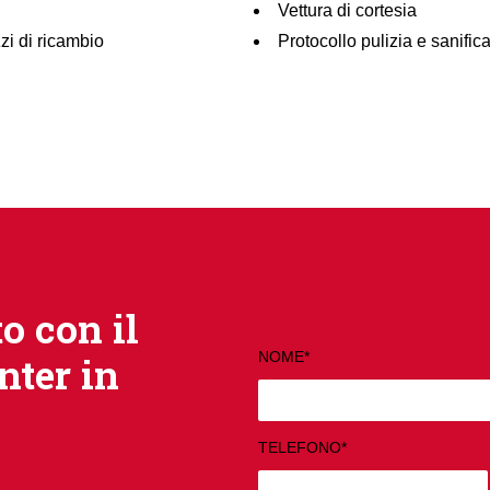
Vettura di cortesia
zi di ricambio
Protocollo pulizia e sanific
o con il
NOME*
nter in
TELEFONO*