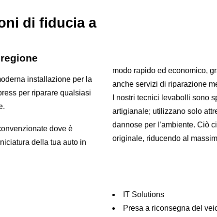
oni di fiducia a
 regione
modo rapido ed economico, gra
oderna installazione per la
anche servizi di riparazione m
press per riparare qualsiasi
I nostri tecnici levabolli sono
e.
artigianale; utilizzano solo att
dannose per l’ambiente. Ciò ci 
 convenzionate dove è
originale, riducendo al massimo
IT Solutions
Presa a riconsegna del veic