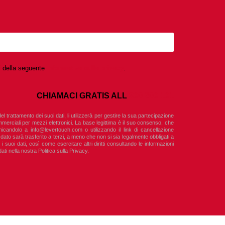
ni della seguente
Informativa sulla privacy
.
CHIAMACI GRATIS ALL
800 200 101
l trattamento dei suoi dati, li utilizzerà per gestire la sua partecipazione
mmerciali per mezzi elettronici. La base legittima è il suo consenso, che
nicandolo a
info@levertouch.com
o utilizzando il link di cancellazione
dato sarà trasferito a terzi, a meno che non si sia legalmente obbligati a
 i suoi dati, così come esercitare altri diritti consultando le informazioni
ati nella nostra Politica sulla Privacy.