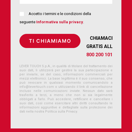
Accetto i termini e le condizioni della
seguente
Informativa sulla privacy
.
CHIAMACI
GRATIS ALL
800 200 101
LEVER TOUCH S.p.A., in qualità di titolare del trattamento dei
suoi dati, li utilizzerà per gestire la sua partecipazione e
per inviarle, se del caso, informazioni commerciali per
mezzi elettronici. La base legittima è il suo consenso, che
può revocare in qualsiasi momento comunicandolo a
info@levertouch.com
o utilizzando il link di cancellazione
incluso nelle comunicazioni inviate. Nessun dato sarà
trasferito a terzi, a meno che non si sia legalmente
obbligati a farlo. Può accedere, rettificare e cancellare i
suoi dati, così come esercitare altri diritti consultando le
informazioni aggiuntive e dettagliate sulla protezione dei
dati nella nostra Politica sulla Privacy.