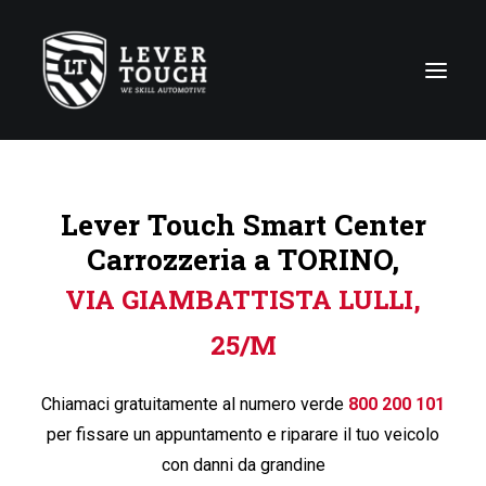
Tecniche di riparazione
Lever Touch Smart Center
Linee di servizio
Carrozzeria a TORINO,
Carrozzerie
VIA GIAMBATTISTA LULLI,
Chi siamo
25/M
News
Contattaci
Chiamaci gratuitamente al numero verde
800 200 101
per fissare un appuntamento e riparare il tuo veicolo
con danni da grandine
Italy