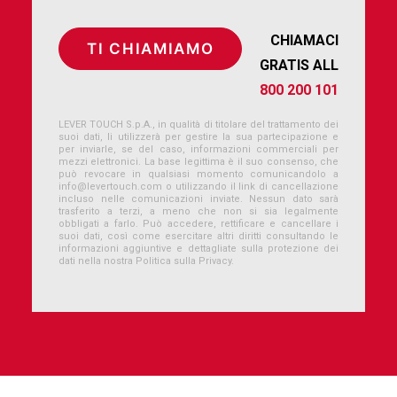
CHIAMACI
GRATIS ALL
800 200 101
LEVER TOUCH S.p.A., in qualità di titolare del trattamento dei
suoi dati, li utilizzerà per gestire la sua partecipazione e
per inviarle, se del caso, informazioni commerciali per
mezzi elettronici. La base legittima è il suo consenso, che
può revocare in qualsiasi momento comunicandolo a
info@levertouch.com
o utilizzando il link di cancellazione
incluso nelle comunicazioni inviate. Nessun dato sarà
trasferito a terzi, a meno che non si sia legalmente
obbligati a farlo. Può accedere, rettificare e cancellare i
suoi dati, così come esercitare altri diritti consultando le
informazioni aggiuntive e dettagliate sulla protezione dei
dati nella nostra Politica sulla Privacy.