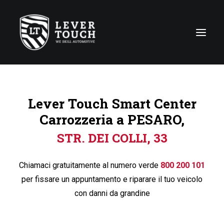
Tecniche di riparazione
Lever Touch Smart Center
Linee di servizio
Carrozzeria a PESARO,
Carrozzerie
STR. DEI COLLI, 33
Chi siamo
News
Chiamaci gratuitamente al numero verde
800 200 101
Contattaci
per fissare un appuntamento e riparare il tuo veicolo
con danni da grandine
Italy