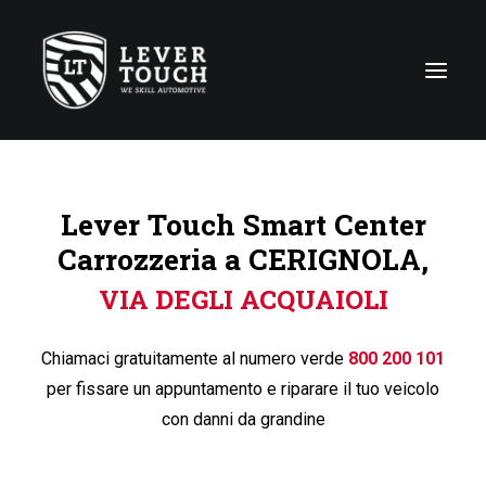
Tecniche di riparazione
Lever Touch Smart Center
Linee di servizio
Carrozzeria a CERIGNOLA,
Carrozzerie
VIA DEGLI ACQUAIOLI
Chi siamo
News
Chiamaci gratuitamente al numero verde
800 200 101
Contattaci
per fissare un appuntamento e riparare il tuo veicolo
con danni da grandine
Italy