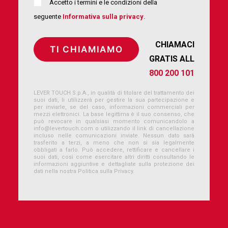
Accetto i termini e le condizioni della
seguente
Informativa sulla privacy
.
CHIAMACI
GRATIS ALL
800 200 101
LEVER TOUCH S.p.A., in qualità di titolare del trattamento dei
suoi dati, li utilizzerà per gestire la sua partecipazione e
per inviarle, se del caso, informazioni commerciali per
mezzi elettronici. La base legittima è il suo consenso, che
può revocare in qualsiasi momento comunicandolo a
info@levertouch.com
o utilizzando il link di cancellazione
incluso nelle comunicazioni inviate. Nessun dato sarà
trasferito a terzi, a meno che non si sia legalmente
obbligati a farlo. Può accedere, rettificare e cancellare i
suoi dati, così come esercitare altri diritti consultando le
informazioni aggiuntive e dettagliate sulla protezione dei
dati nella nostra Politica sulla Privacy.