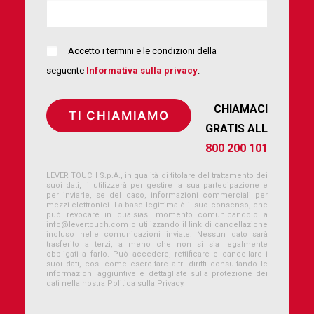
Accetto i termini e le condizioni della
seguente
Informativa sulla privacy
.
CHIAMACI
GRATIS ALL
800 200 101
LEVER TOUCH S.p.A., in qualità di titolare del trattamento dei
suoi dati, li utilizzerà per gestire la sua partecipazione e
per inviarle, se del caso, informazioni commerciali per
mezzi elettronici. La base legittima è il suo consenso, che
può revocare in qualsiasi momento comunicandolo a
info@levertouch.com
o utilizzando il link di cancellazione
incluso nelle comunicazioni inviate. Nessun dato sarà
trasferito a terzi, a meno che non si sia legalmente
obbligati a farlo. Può accedere, rettificare e cancellare i
suoi dati, così come esercitare altri diritti consultando le
informazioni aggiuntive e dettagliate sulla protezione dei
dati nella nostra Politica sulla Privacy.