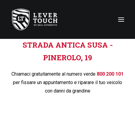
Lever Touch Smart Center
Carrozzeria a TRANA,
STRADA ANTICA SUSA -
Tecniche di riparazione
PINEROLO, 19
Linee di servizio
Chiamaci gratuitamente al numero verde
800 200 101
Carrozzerie
per fissare un appuntamento e riparare il tuo veicolo
Chi siamo
con danni da grandine
News
Contattaci
Italy