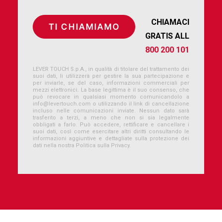
CHIAMACI
GRATIS ALL
800 200 101
LEVER TOUCH S.p.A., in qualità di titolare del trattamento dei
suoi dati, li utilizzerà per gestire la sua partecipazione e
per inviarle, se del caso, informazioni commerciali per
mezzi elettronici. La base legittima è il suo consenso, che
può revocare in qualsiasi momento comunicandolo a
info@levertouch.com
o utilizzando il link di cancellazione
incluso nelle comunicazioni inviate. Nessun dato sarà
trasferito a terzi, a meno che non si sia legalmente
obbligati a farlo. Può accedere, rettificare e cancellare i
suoi dati, così come esercitare altri diritti consultando le
informazioni aggiuntive e dettagliate sulla protezione dei
dati nella nostra Politica sulla Privacy.