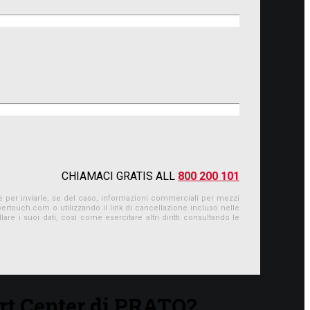
CHIAMACI GRATIS ALL
800 200 101
ne e per inviarle, se del caso, informazioni commerciali per mezzi
vertouch.com
o utilizzando il link di cancellazione incluso nelle
re i suoi dati, così come esercitare altri diritti consultando le
art Center di PRATO?