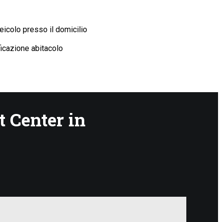
eicolo presso il domicilio
ficazione abitacolo
 Center in