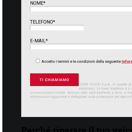
NOME*
TELEFONO*
E-MAIL*
Accetto i termini e le condizioni della seguente
Infor
LEVER TOUCH S.p.A., in qualità di 
elettronici. La base legittima 
comunicazioni inviate. Nessun dato sarà trasferito a terzi, a me
informazioni aggiuntive e dettagliate sulla protezione dei dati nell
Perché riparare il tuo ve