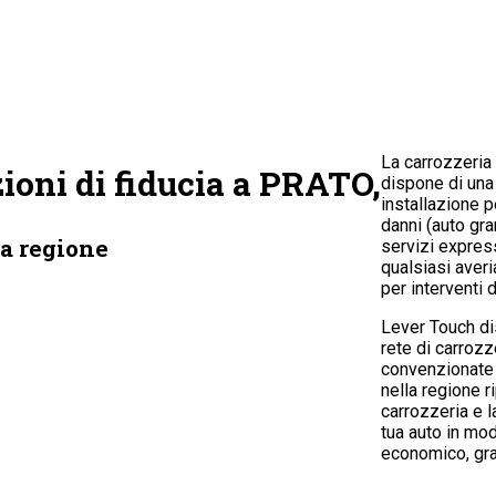
La carrozzeri
zioni di fiducia a PRATO,
dispone di un
installazione p
danni (auto gra
a regione
servizi express
qualsiasi averi
per interventi 
Lever Touch di
rete di carrozz
convenzionate
nella regione riparare la
carrozzeria e l
tua auto in mo
economico, gra