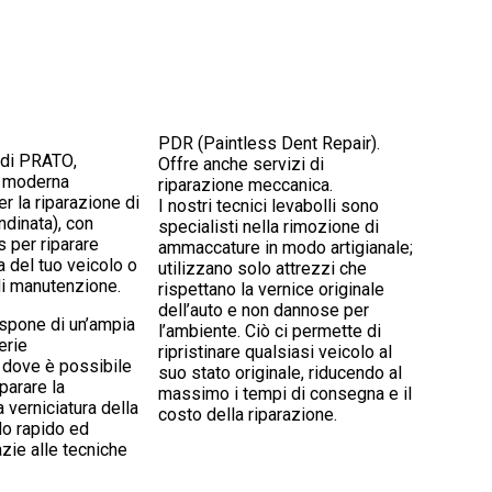
PDR (Paintless Dent Repair).
a di PRATO
,
Offre anche servizi di
a moderna
riparazione meccanica.
er la riparazione di
I nostri tecnici levabolli sono
ndinata), con
specialisti nella rimozione di
 per riparare
ammaccature in modo artigianale;
a del tuo veicolo o
utilizzano solo attrezzi che
di manutenzione.
rispettano la vernice originale
dell’auto e non dannose per
spone di un’ampia
l’ambiente. Ciò ci permette di
erie
ripristinare qualsiasi veicolo al
 dove è possibile
suo stato originale, riducendo al
massimo i tempi di consegna e il
a verniciatura della
costo della riparazione.
do rapido ed
zie alle tecniche