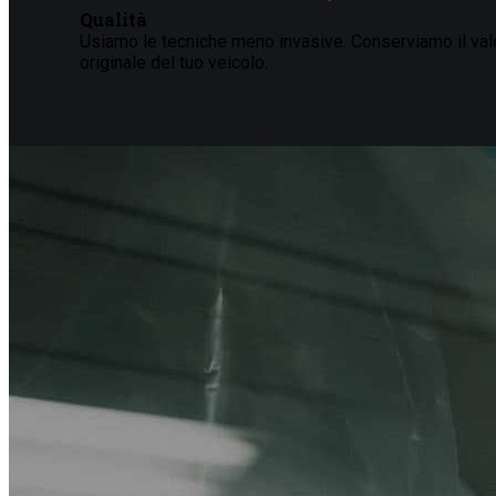
Qualità
Usiamo le tecniche meno invasive. Conserviamo il val
originale del tuo veicolo.