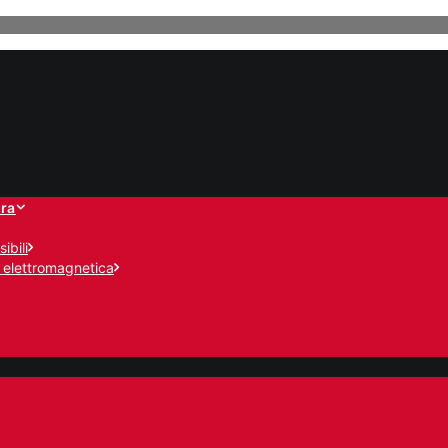
ra
ibili
 elettromagnetica