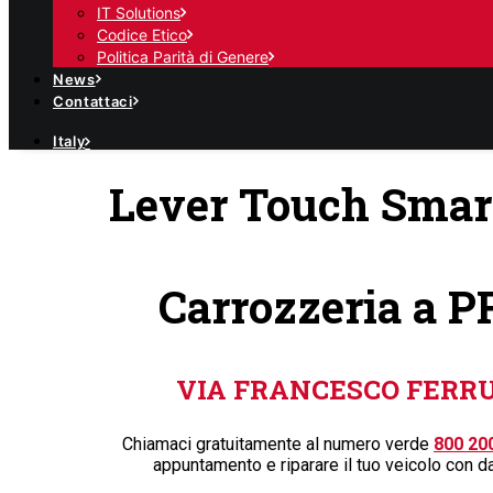
IT Solutions
Codice Etico
Politica Parità di Genere
News
Contattaci
Italy
Lever Touch Smar
Carrozzeria a 
VIA FRANCESCO FERRUC
Chiamaci gratuitamente al numero verde
800 20
appuntamento e riparare il tuo veicolo con d