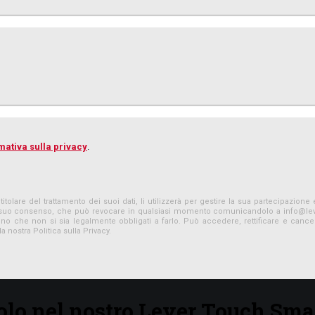
mativa sulla privacy
.
titolare del trattamento dei suoi dati, li utilizzerà per gestire la sua partecipazio
è il suo consenso, che può revocare in qualsiasi momento comunicandolo a
info@le
no che non si sia legalmente obbligati a farlo. Può accedere, rettificare e cancella
a nostra Politica sulla Privacy.
icolo nel nostro Lever Touch Sm