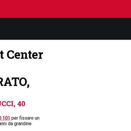
t Center
PRATO,
CI, 40
0 101
per fissare un
anni da grandine