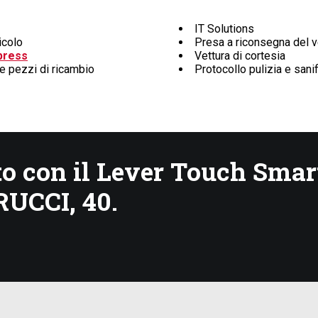
IT Solutions
icolo
Presa a riconsegna del v
press
Vettura di cortesia
 e pezzi di ricambio
Protocollo pulizia e sani
 con il Lever Touch Smart
UCCI, 40.