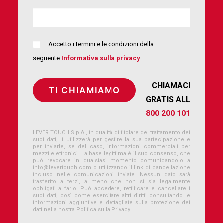
Accetto i termini e le condizioni della
seguente
Informativa sulla privacy
.
CHIAMACI
GRATIS ALL
800 200 101
LEVER TOUCH S.p.A., in qualità di titolare del trattamento dei
suoi dati, li utilizzerà per gestire la sua partecipazione e
per inviarle, se del caso, informazioni commerciali per
mezzi elettronici. La base legittima è il suo consenso, che
può revocare in qualsiasi momento comunicandolo a
info@levertouch.com
o utilizzando il link di cancellazione
incluso nelle comunicazioni inviate. Nessun dato sarà
trasferito a terzi, a meno che non si sia legalmente
obbligati a farlo. Può accedere, rettificare e cancellare i
suoi dati, così come esercitare altri diritti consultando le
informazioni aggiuntive e dettagliate sulla protezione dei
dati nella nostra Politica sulla Privacy.