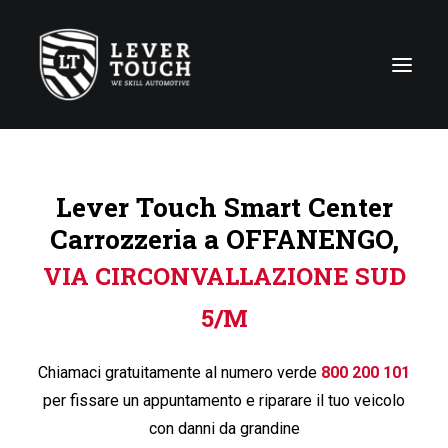
Tecniche di riparazione
Lever Touch Smart Center
Linee di servizio
Carrozzeria a OFFANENGO,
Carrozzerie
VIA CIRCONVALLAZIONE SUD
Chi siamo
5/M
News
Contattaci
Chiamaci gratuitamente al numero verde
800 200 101
per fissare un appuntamento e riparare il tuo veicolo
con danni da grandine
Italy