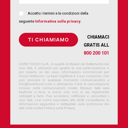
Accetto i termini e le condizioni della
seguente
Informativa sulla privacy
.
CHIAMACI
GRATIS ALL
800 200 101
LEVER TOUCH S.p.A., in qualità di titolare del trattamento dei
suoi dati, li utilizzerà per gestire la sua partecipazione e
per inviarle, se del caso, informazioni commerciali per
mezzi elettronici. La base legittima è il suo consenso, che
può revocare in qualsiasi momento comunicandolo a
info@levertouch.com
o utilizzando il link di cancellazione
incluso nelle comunicazioni inviate. Nessun dato sarà
trasferito a terzi, a meno che non si sia legalmente
obbligati a farlo. Può accedere, rettificare e cancellare i
suoi dati, così come esercitare altri diritti consultando le
informazioni aggiuntive e dettagliate sulla protezione dei
dati nella nostra Politica sulla Privacy.