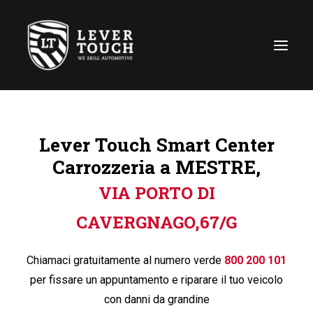
Tecniche di riparazione
Lever Touch Smart Center
Linee di servizio
Carrozzeria a MESTRE,
Carrozzerie
VIA PORTO DI
Chi siamo
CAVERGNAGO,67/G
News
Contattaci
Chiamaci gratuitamente al numero verde
800 200 101
per fissare un appuntamento e riparare il tuo veicolo
con danni da grandine
Italy