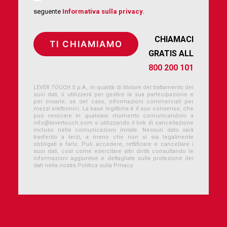
seguente
Informativa sulla privacy
.
CHIAMACI
GRATIS ALL
800 200 101
LEVER TOUCH S.p.A., in qualità di titolare del trattamento dei
suoi dati, li utilizzerà per gestire la sua partecipazione e
per inviarle, se del caso, informazioni commerciali per
mezzi elettronici. La base legittima è il suo consenso, che
può revocare in qualsiasi momento comunicandolo a
info@levertouch.com
o utilizzando il link di cancellazione
incluso nelle comunicazioni inviate. Nessun dato sarà
trasferito a terzi, a meno che non si sia legalmente
obbligati a farlo. Può accedere, rettificare e cancellare i
suoi dati, così come esercitare altri diritti consultando le
informazioni aggiuntive e dettagliate sulla protezione dei
dati nella nostra Politica sulla Privacy.