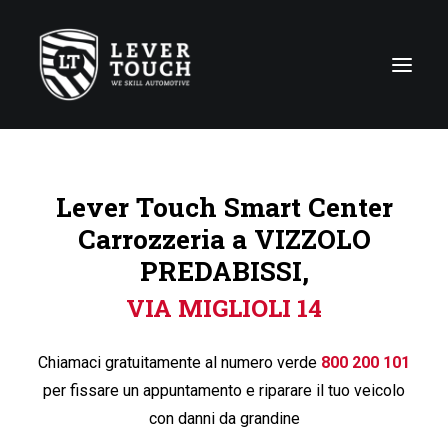
Tecniche di riparazione
Lever Touch Smart Center
Linee di servizio
Carrozzeria a VIZZOLO
Carrozzerie
PREDABISSI,
Chi siamo
VIA MIGLIOLI 14
News
Contattaci
Chiamaci gratuitamente al numero verde
800 200 101
per fissare un appuntamento e riparare il tuo veicolo
con danni da grandine
Italy