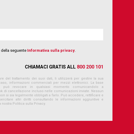
ni della seguente
Informativa sulla privacy
.
CHIAMACI GRATIS ALL
800 200 101
re del trattamento dei suoi dati, li utilizzerà per gestire la sua
 caso, informazioni commerciali per mezzi elettronici. La base
e può revocare in qualsiasi momento comunicandolo a
link di cancellazione incluso nelle comunicazioni inviate. Nessun
non si sia legalmente obbligati a farlo. Può accedere, rettificare e
rcitare altri diritti consultando le informazioni aggiuntive e
a nostra Politica sulla Privacy.