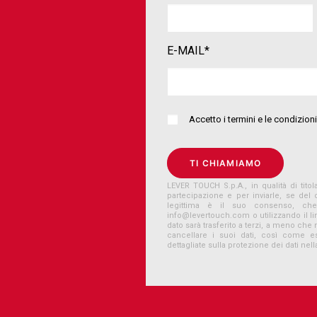
E-MAIL*
Accetto i termini e le condizio
LEVER TOUCH S.p.A., in qualità di titola
partecipazione e per inviarle, se del
legittima è il suo consenso, ch
info@levertouch.com
o utilizzando il 
dato sarà trasferito a terzi, a meno che 
cancellare i suoi dati, così come ese
dettagliate sulla protezione dei dati nell