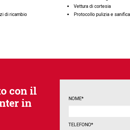
Vettura di cortesia
zi di ricambio
Protocollo pulizia e sanific
o con il
NOME*
nter in
.
TELEFONO*