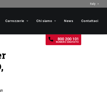
Italy
Carrozzerie
Chi siamo
News
Contattaci
800 200 101
NUMERO GRATUITO
er
,
un