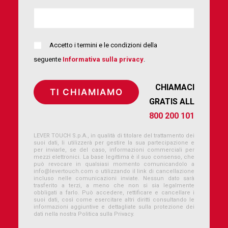
Accetto i termini e le condizioni della
seguente
Informativa sulla privacy
.
CHIAMACI
GRATIS ALL
800 200 101
LEVER TOUCH S.p.A., in qualità di titolare del trattamento dei
suoi dati, li utilizzerà per gestire la sua partecipazione e
per inviarle, se del caso, informazioni commerciali per
mezzi elettronici. La base legittima è il suo consenso, che
può revocare in qualsiasi momento comunicandolo a
info@levertouch.com
o utilizzando il link di cancellazione
incluso nelle comunicazioni inviate. Nessun dato sarà
trasferito a terzi, a meno che non si sia legalmente
obbligati a farlo. Può accedere, rettificare e cancellare i
suoi dati, così come esercitare altri diritti consultando le
informazioni aggiuntive e dettagliate sulla protezione dei
dati nella nostra Politica sulla Privacy.