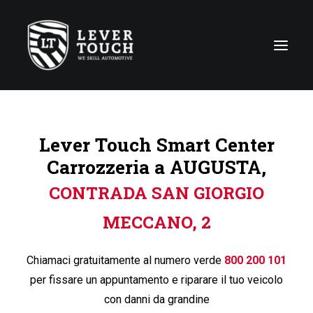
Tecniche di riparazione
Lever Touch Smart Center
Linee di servizio
Carrozzeria a AUGUSTA,
Carrozzerie
CONTRADA SAN GIORGIO
Chi siamo
MECCANO, 2
News
Contattaci
Chiamaci gratuitamente al numero verde
800 200 101
per fissare un appuntamento e riparare il tuo veicolo
con danni da grandine
Italy