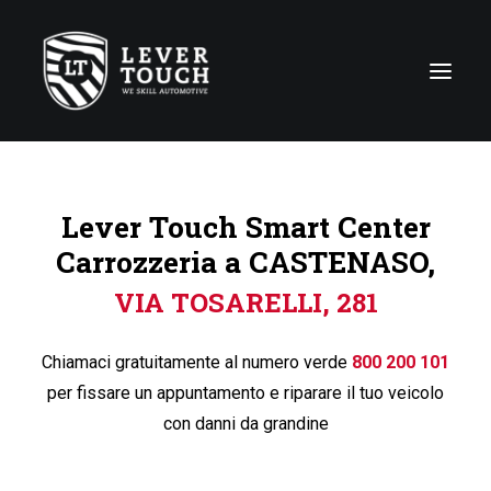
Tecniche di riparazione
Lever Touch Smart Center
Linee di servizio
Carrozzeria a CASTENASO,
Carrozzerie
VIA TOSARELLI, 281
Chi siamo
News
Chiamaci gratuitamente al numero verde
800 200 101
Contattaci
per fissare un appuntamento e riparare il tuo veicolo
con danni da grandine
Italy