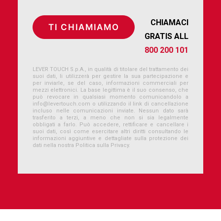
CHIAMACI
GRATIS ALL
800 200 101
LEVER TOUCH S.p.A., in qualità di titolare del trattamento dei
suoi dati, li utilizzerà per gestire la sua partecipazione e
per inviarle, se del caso, informazioni commerciali per
mezzi elettronici. La base legittima è il suo consenso, che
può revocare in qualsiasi momento comunicandolo a
info@levertouch.com
o utilizzando il link di cancellazione
incluso nelle comunicazioni inviate. Nessun dato sarà
trasferito a terzi, a meno che non si sia legalmente
obbligati a farlo. Può accedere, rettificare e cancellare i
suoi dati, così come esercitare altri diritti consultando le
informazioni aggiuntive e dettagliate sulla protezione dei
dati nella nostra Politica sulla Privacy.