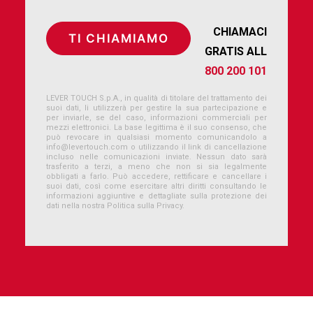
CHIAMACI
GRATIS ALL
800 200 101
LEVER TOUCH S.p.A., in qualità di titolare del trattamento dei
suoi dati, li utilizzerà per gestire la sua partecipazione e
per inviarle, se del caso, informazioni commerciali per
mezzi elettronici. La base legittima è il suo consenso, che
può revocare in qualsiasi momento comunicandolo a
info@levertouch.com
o utilizzando il link di cancellazione
incluso nelle comunicazioni inviate. Nessun dato sarà
trasferito a terzi, a meno che non si sia legalmente
obbligati a farlo. Può accedere, rettificare e cancellare i
suoi dati, così come esercitare altri diritti consultando le
informazioni aggiuntive e dettagliate sulla protezione dei
dati nella nostra Politica sulla Privacy.