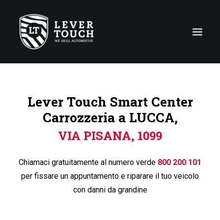
Tecniche di riparazione
Lever Touch Smart Center
Linee di servizio
Carrozzeria a LUCCA,
Carrozzerie
VIA PISANA, 1099
Chi siamo
News
Chiamaci gratuitamente al numero verde
800 200 101
Contattaci
per fissare un appuntamento e riparare il tuo veicolo
con danni da grandine
Italy