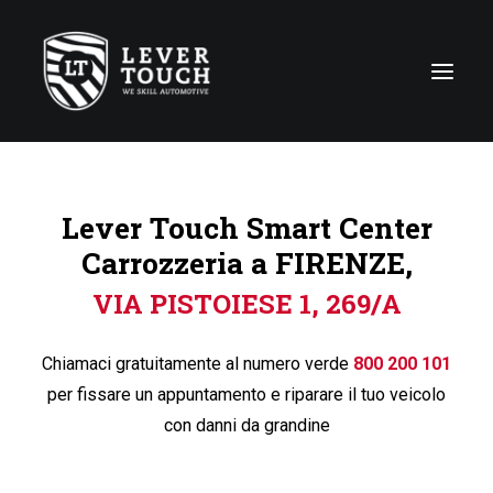
Tecniche di riparazione
Lever Touch Smart Center
Linee di servizio
Carrozzeria a FIRENZE,
Carrozzerie
VIA PISTOIESE 1, 269/A
Chi siamo
News
Chiamaci gratuitamente al numero verde
800 200 101
Contattaci
per fissare un appuntamento e riparare il tuo veicolo
con danni da grandine
Italy