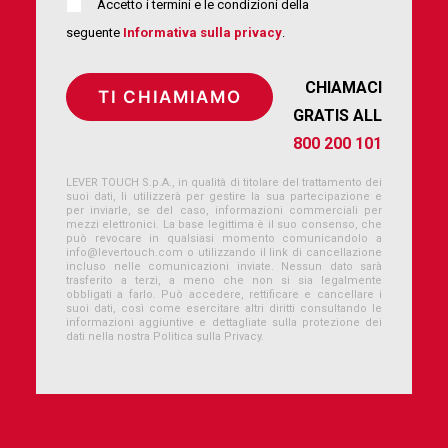
Accetto i termini e le condizioni della
seguente
Informativa sulla privacy
.
CHIAMACI
GRATIS ALL
800 200 101
LEVER TOUCH S.p.A., in qualità di titolare del trattamento dei
suoi dati, li utilizzerà per gestire la sua partecipazione e
per inviarle, se del caso, informazioni commerciali per
mezzi elettronici. La base legittima è il suo consenso, che
può revocare in qualsiasi momento comunicandolo a
info@levertouch.com
o utilizzando il link di cancellazione
incluso nelle comunicazioni inviate. Nessun dato sarà
trasferito a terzi, a meno che non si sia legalmente
obbligati a farlo. Può accedere, rettificare e cancellare i
suoi dati, così come esercitare altri diritti consultando le
informazioni aggiuntive e dettagliate sulla protezione dei
dati nella nostra Politica sulla Privacy.