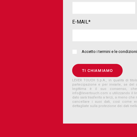
E-MAIL*
Accetto i termini e le condizio
LEVER TOUCH S.p.A., in qualità di titola
partecipazione e per inviarle, se del
legittima è il suo consenso, ch
info@levertouch.com
o utilizzando il 
dato sarà trasferito a terzi, a meno che 
cancellare i suoi dati, così come ese
dettagliate sulla protezione dei dati nell