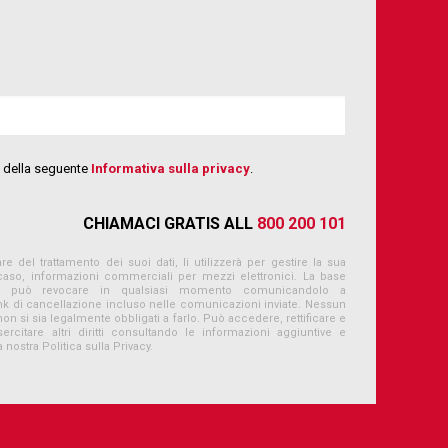
ni della seguente
Informativa sulla privacy
.
CHIAMACI GRATIS ALL
800 200 101
re del trattamento dei suoi dati, li utilizzerà per gestire la sua
 caso, informazioni commerciali per mezzi elettronici. La base
e può revocare in qualsiasi momento comunicandolo a
link di cancellazione incluso nelle comunicazioni inviate. Nessun
non si sia legalmente obbligati a farlo. Può accedere, rettificare e
rcitare altri diritti consultando le informazioni aggiuntive e
a nostra Politica sulla Privacy.