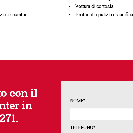
Vettura di cortesia
zi di ricambio
Protocollo pulizia e sanific
o con il
NOME*
nter in
271.
TELEFONO*