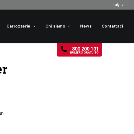
Italy
Carrozzerie
Chi siamo
News
Contattaci
800 200 101
NUMERO GRATUITO
er
un