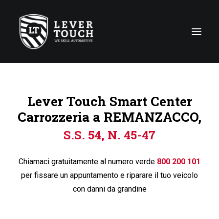
Tecniche di riparazione
Lever Touch Smart Center
Linee di servizio
Carrozzeria a REMANZACCO,
Carrozzerie
S.S. 54, N. 45-47
Chi siamo
News
Chiamaci gratuitamente al numero verde
800 200 101
Contattaci
per fissare un appuntamento e riparare il tuo veicolo
con danni da grandine
Italy