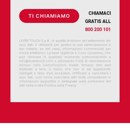
CHIAMACI
GRATIS ALL
800 200 101
LEVER TOUCH S.p.A., in qualità di titolare del trattamento dei
suoi dati, li utilizzerà per gestire la sua partecipazione e
per inviarle, se del caso, informazioni commerciali per
mezzi elettronici. La base legittima è il suo consenso, che
può revocare in qualsiasi momento comunicandolo a
info@levertouch.com
o utilizzando il link di cancellazione
incluso nelle comunicazioni inviate. Nessun dato sarà
trasferito a terzi, a meno che non si sia legalmente
obbligati a farlo. Può accedere, rettificare e cancellare i
suoi dati, così come esercitare altri diritti consultando le
informazioni aggiuntive e dettagliate sulla protezione dei
dati nella nostra Politica sulla Privacy.