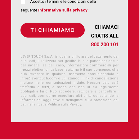
Accetto i termini e le condizioni della
seguente
Informativa sulla privacy
.
CHIAMACI
GRATIS ALL
800 200 101
LEVER TOUCH S.p.A., in qualità di titolare del trattamento dei
suoi dati, li utilizzerà per gestire la sua partecipazione e
per inviarle, se del caso, informazioni commerciali per
mezzi elettronici. La base legittima è il suo consenso, che
può revocare in qualsiasi momento comunicandolo a
info@levertouch.com
o utilizzando il link di cancellazione
incluso nelle comunicazioni inviate. Nessun dato sarà
trasferito a terzi, a meno che non si sia legalmente
obbligati a farlo. Può accedere, rettificare e cancellare i
suoi dati, così come esercitare altri diritti consultando le
informazioni aggiuntive e dettagliate sulla protezione dei
dati nella nostra Politica sulla Privacy.