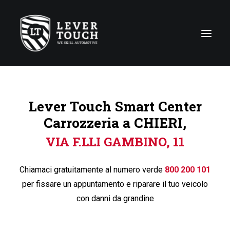
Tecniche di riparazione
Lever Touch Smart Center
Linee di servizio
Carrozzeria a CHIERI,
Carrozzerie
VIA F.LLI GAMBINO, 11
Chi siamo
News
Chiamaci gratuitamente al numero verde
800 200 101
Contattaci
per fissare un appuntamento e riparare il tuo veicolo
con danni da grandine
Italy