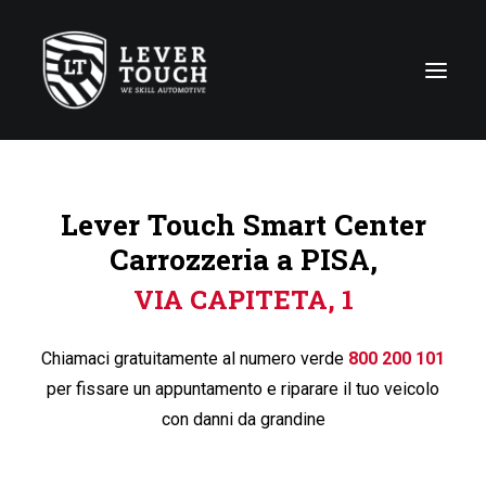
Tecniche di riparazione
Lever Touch Smart Center
Linee di servizio
Carrozzeria a PISA,
Carrozzerie
VIA CAPITETA, 1
Chi siamo
News
Chiamaci gratuitamente al numero verde
800 200 101
Contattaci
per fissare un appuntamento e riparare il tuo veicolo
con danni da grandine
Italy