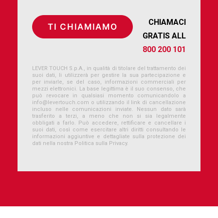
CHIAMACI
GRATIS ALL
800 200 101
LEVER TOUCH S.p.A., in qualità di titolare del trattamento dei
suoi dati, li utilizzerà per gestire la sua partecipazione e
per inviarle, se del caso, informazioni commerciali per
mezzi elettronici. La base legittima è il suo consenso, che
può revocare in qualsiasi momento comunicandolo a
info@levertouch.com
o utilizzando il link di cancellazione
incluso nelle comunicazioni inviate. Nessun dato sarà
trasferito a terzi, a meno che non si sia legalmente
obbligati a farlo. Può accedere, rettificare e cancellare i
suoi dati, così come esercitare altri diritti consultando le
informazioni aggiuntive e dettagliate sulla protezione dei
dati nella nostra Politica sulla Privacy.