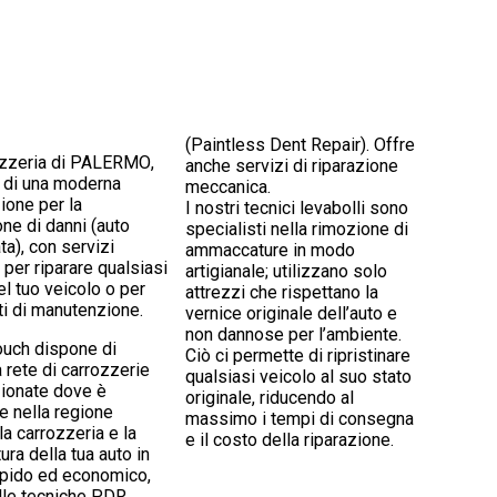
(Paintless Dent Repair). Offre
ozzeria di PALERMO
,
anche servizi di riparazione
 di una moderna
meccanica.
zione per la
I nostri tecnici levabolli sono
one di danni (auto
specialisti nella rimozione di
ta), con servizi
ammaccature in modo
per riparare qualsiasi
artigianale; utilizzano solo
el tuo veicolo o per
attrezzi che rispettano la
ti di manutenzione.
vernice originale dell’auto e
non dannose per l’ambiente.
ouch dispone di
Ciò ci permette di ripristinare
 rete di carrozzerie
qualsiasi veicolo al suo stato
ionate dove è
originale, riducendo al
e nella regione
massimo i tempi di consegna
 la carrozzeria e la
e il costo della riparazione.
ura della tua auto in
pido ed economico,
lle tecniche PDR