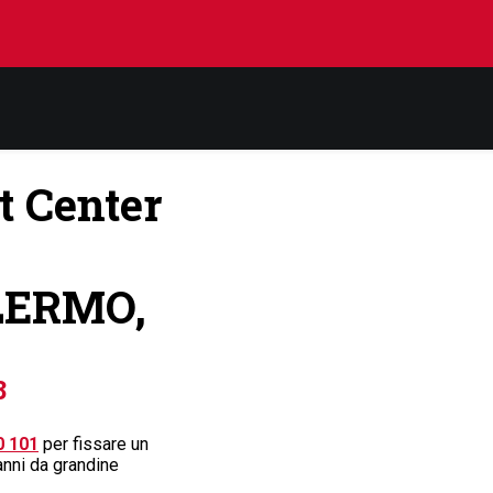
t Center
ALERMO,
8
0 101
per fissare un
anni da grandine