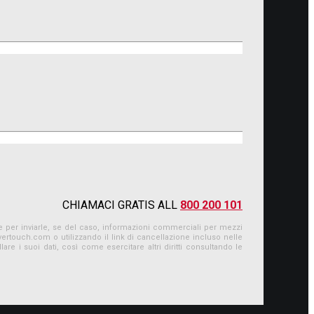
CHIAMACI GRATIS ALL
800 200 101
ne e per inviarle, se del caso, informazioni commerciali per mezzi
vertouch.com
o utilizzando il link di cancellazione incluso nelle
re i suoi dati, così come esercitare altri diritti consultando le