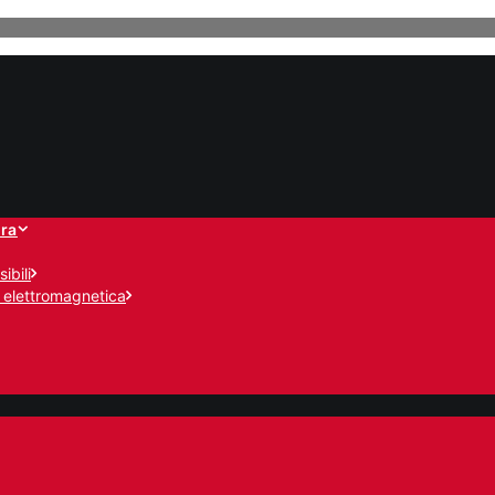
ra
ibili
 elettromagnetica