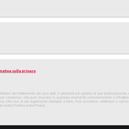
mativa sulla privacy
.
titolare del trattamento dei suoi dati, li utilizzerà per gestire la sua partecipazio
è il suo consenso, che può revocare in qualsiasi momento comunicandolo a
info@le
no che non si sia legalmente obbligati a farlo. Può accedere, rettificare e cancella
a nostra Politica sulla Privacy.