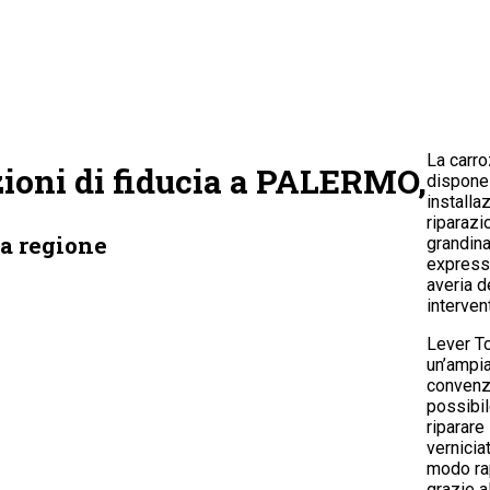
La carr
zioni di fiducia a PALERMO,
dispone
installa
riparazi
a regione
grandina
express 
averia d
interven
Lever T
un’ampia
convenz
possibil
riparare
verniciat
modo ra
grazie a