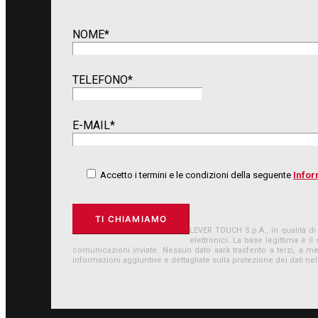
NOME*
TELEFONO*
E-MAIL*
Accetto i termini e le condizioni della seguente
Infor
LEVER TOUCH S.p.A., in qualità di 
elettronici. La base legittima 
comunicazioni inviate. Nessun dato sarà trasferito a terzi, a me
informazioni aggiuntive e dettagliate sulla protezione dei dati nell