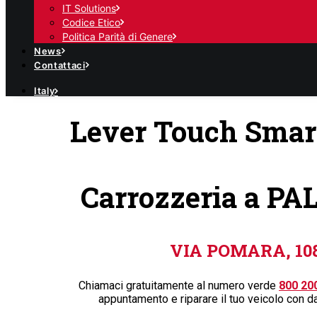
IT Solutions
Codice Etico
Politica Parità di Genere
News
Contattaci
Italy
Lever Touch Smar
Carrozzeria a P
VIA POMARA, 10
Chiamaci gratuitamente al numero verde
800 20
appuntamento e riparare il tuo veicolo con d