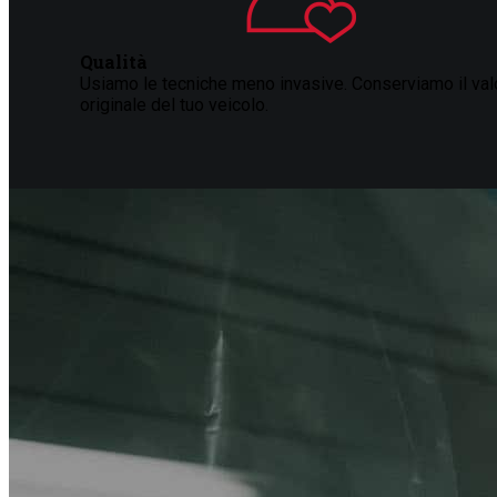
Qualità
Usiamo le tecniche meno invasive. Conserviamo il val
originale del tuo veicolo.