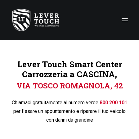
Tecniche di riparazione
Lever Touch Smart Center
Linee di servizio
Carrozzeria a CASCINA,
Carrozzerie
VIA TOSCO ROMAGNOLA, 42
Chi siamo
News
Chiamaci gratuitamente al numero verde
800 200 101
Contattaci
per fissare un appuntamento e riparare il tuo veicolo
con danni da grandine
Italy