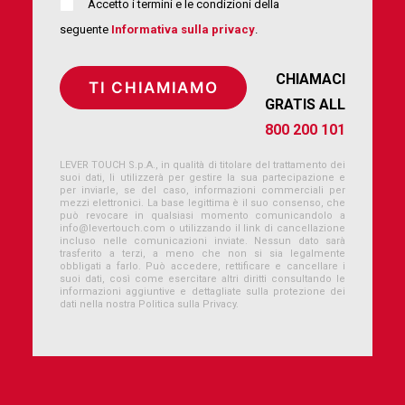
Accetto i termini e le condizioni della
seguente
Informativa sulla privacy
.
CHIAMACI
GRATIS ALL
800 200 101
LEVER TOUCH S.p.A., in qualità di titolare del trattamento dei
suoi dati, li utilizzerà per gestire la sua partecipazione e
per inviarle, se del caso, informazioni commerciali per
mezzi elettronici. La base legittima è il suo consenso, che
può revocare in qualsiasi momento comunicandolo a
info@levertouch.com
o utilizzando il link di cancellazione
incluso nelle comunicazioni inviate. Nessun dato sarà
trasferito a terzi, a meno che non si sia legalmente
obbligati a farlo. Può accedere, rettificare e cancellare i
suoi dati, così come esercitare altri diritti consultando le
informazioni aggiuntive e dettagliate sulla protezione dei
dati nella nostra Politica sulla Privacy.