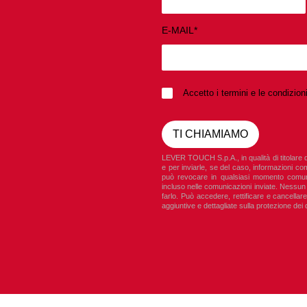
E-MAIL*
Accetto i termini e le condizio
LEVER TOUCH S.p.A., in qualità di titolare de
e per inviarle, se del caso, informazioni co
può revocare in qualsiasi momento comu
incluso nelle comunicazioni inviate. Nessun 
farlo. Può accedere, rettificare e cancellare
aggiuntive e dettagliate sulla protezione dei d