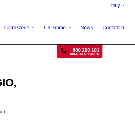
Italy
Carrozzerie
Chi siamo
News
Contattaci
800 200 101
NUMERO GRATUITO
IO,
 un