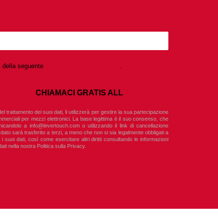
ni della seguente
Informativa sulla privacy
.
CHIAMACI GRATIS ALL
800 200 101
l trattamento dei suoi dati, li utilizzerà per gestire la sua partecipazione
mmerciali per mezzi elettronici. La base legittima è il suo consenso, che
nicandolo a
info@levertouch.com
o utilizzando il link di cancellazione
dato sarà trasferito a terzi, a meno che non si sia legalmente obbligati a
 i suoi dati, così come esercitare altri diritti consultando le informazioni
ati nella nostra Politica sulla Privacy.