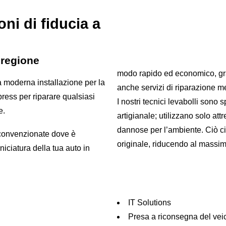
oni di fiducia a
 regione
modo rapido ed economico, gra
a moderna installazione per la
anche servizi di riparazione m
press per riparare qualsiasi
I nostri tecnici levabolli sono
e.
artigianale; utilizzano solo att
dannose per l’ambiente. Ciò ci 
 convenzionate dove è
originale, riducendo al massimo
IT Solutions
Presa a riconsegna del veic