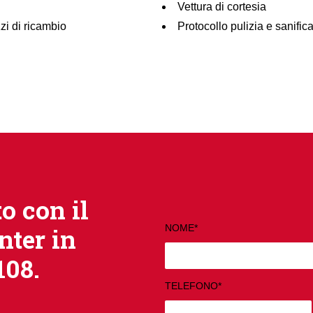
Vettura di cortesia
zi di ricambio
Protocollo pulizia e sanific
o con il
NOME*
nter in
08.
TELEFONO*