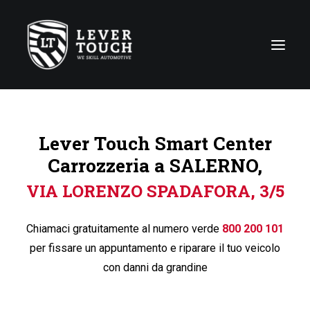
Tecniche di riparazione
Lever Touch Smart Center
Linee di servizio
Carrozzeria a SALERNO,
Carrozzerie
VIA LORENZO SPADAFORA, 3/5
Chi siamo
News
Chiamaci gratuitamente al numero verde
800 200 101
Contattaci
per fissare un appuntamento e riparare il tuo veicolo
con danni da grandine
Italy