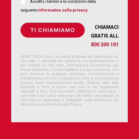
Accetto i termini e le condizioni della
seguente
Informativa sulla privacy
.
CHIAMACI
GRATIS ALL
800 200 101
LEVER TOUCH S.p.A., in qualità di titolare del trattamento dei
suoi dati, li utilizzerà per gestire la sua partecipazione e
per inviarle, se del caso, informazioni commerciali per
mezzi elettronici. La base legittima è il suo consenso, che
può revocare in qualsiasi momento comunicandolo a
info@levertouch.com
o utilizzando il link di cancellazione
incluso nelle comunicazioni inviate. Nessun dato sarà
trasferito a terzi, a meno che non si sia legalmente
obbligati a farlo. Può accedere, rettificare e cancellare i
suoi dati, così come esercitare altri diritti consultando le
informazioni aggiuntive e dettagliate sulla protezione dei
dati nella nostra Politica sulla Privacy.