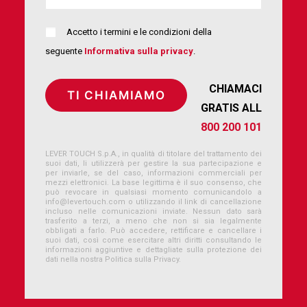
Accetto i termini e le condizioni della
seguente
Informativa sulla privacy
.
CHIAMACI
GRATIS ALL
800 200 101
LEVER TOUCH S.p.A., in qualità di titolare del trattamento dei
suoi dati, li utilizzerà per gestire la sua partecipazione e
per inviarle, se del caso, informazioni commerciali per
mezzi elettronici. La base legittima è il suo consenso, che
può revocare in qualsiasi momento comunicandolo a
info@levertouch.com
o utilizzando il link di cancellazione
incluso nelle comunicazioni inviate. Nessun dato sarà
trasferito a terzi, a meno che non si sia legalmente
obbligati a farlo. Può accedere, rettificare e cancellare i
suoi dati, così come esercitare altri diritti consultando le
informazioni aggiuntive e dettagliate sulla protezione dei
dati nella nostra Politica sulla Privacy.