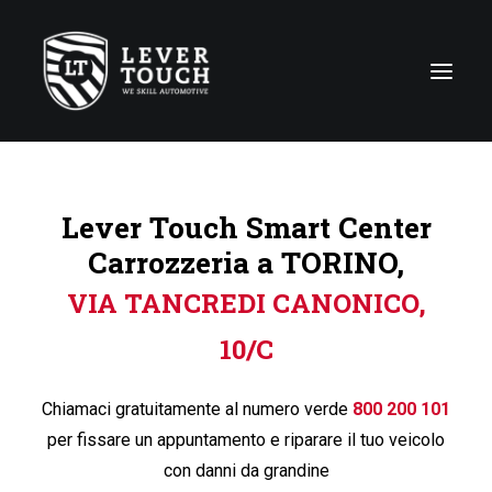
Tecniche di riparazione
Lever Touch Smart Center
Linee di servizio
Carrozzeria a TORINO,
Carrozzerie
VIA TANCREDI CANONICO,
Chi siamo
10/C
News
Contattaci
Chiamaci gratuitamente al numero verde
800 200 101
per fissare un appuntamento e riparare il tuo veicolo
con danni da grandine
Italy