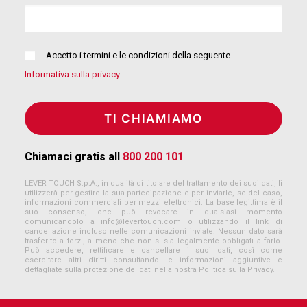
Accetto i termini e le condizioni della seguente
Informativa sulla privacy
.
Chiamaci gratis all
800 200 101
LEVER TOUCH S.p.A., in qualità di titolare del trattamento dei suoi dati, li
utilizzerà per gestire la sua partecipazione e per inviarle, se del caso,
informazioni commerciali per mezzi elettronici. La base legittima è il
suo consenso, che può revocare in qualsiasi momento
comunicandolo a
info@levertouch.com
o utilizzando il link di
cancellazione incluso nelle comunicazioni inviate. Nessun dato sarà
trasferito a terzi, a meno che non si sia legalmente obbligati a farlo.
Può accedere, rettificare e cancellare i suoi dati, così come
esercitare altri diritti consultando le informazioni aggiuntive e
dettagliate sulla protezione dei dati nella nostra Politica sulla Privacy.