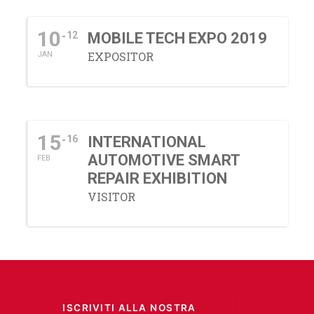
by Lever Touch aggiunge ai suoi
servizi anche il Photocall
10
12
MOBILE TECH EXPO 2019
MANUFACTURER SUPPORT
STORM INCIDENTS
EXPOSITOR
JAN
INSURER PARTNERSHIPS
REPAIR SHOPS
COMUNICATI STAMPA
FLEET CLIENTS
15
16
INTERNATIONAL
AUTOMOTIVE SMART
FEB
REPAIR EXHIBITION
VISITOR
ISCRIVITI ALLA NOSTRA 