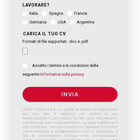
LAVORARE?
Italia
Spagna
Francia
Germania
USA
Argentina
CARICA IL TUO CV
Formati di file supportati: .doc e .pdf.
Accetto i termini e le condizioni della
seguente
Informativa sulla privacy
.
LEVER TOUCH S.p.A., in qualità di titolare del trattamento
dei suoi dati, li utilizzerà per gestire la sua
partecipazione e per inviarle, se del caso, informazioni
commerciali per mezzi elettronici. La base legittima è il
suo consenso, che può revocare in qualsiasi momento
comunicandolo a
info@levertouch.com
o utilizzando il
link di cancellazione incluso nelle comunicazioni