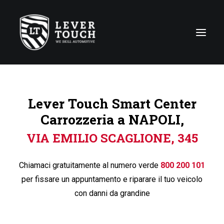
Tecniche di riparazione
Lever Touch Smart Center
Linee di servizio
Carrozzeria a NAPOLI,
Carrozzerie
VIA EMILIO SCAGLIONE, 345
Chi siamo
News
Chiamaci gratuitamente al numero verde
800 200 101
Contattaci
per fissare un appuntamento e riparare il tuo veicolo
con danni da grandine
Italy