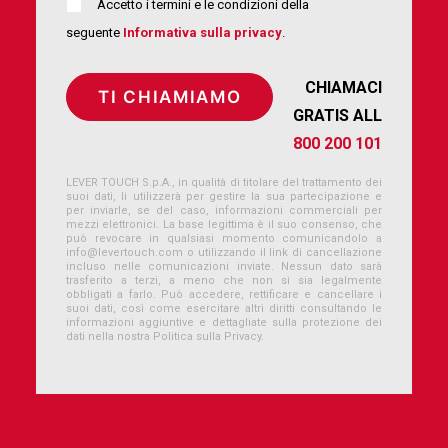
Accetto i termini e le condizioni della
seguente
Informativa sulla privacy
.
CHIAMACI
GRATIS ALL
800 200 101
LEVER TOUCH S.p.A., in qualità di titolare del trattamento dei
suoi dati, li utilizzerà per gestire la sua partecipazione e
per inviarle, se del caso, informazioni commerciali per
mezzi elettronici. La base legittima è il suo consenso, che
può revocare in qualsiasi momento comunicandolo a
info@levertouch.com
o utilizzando il link di cancellazione
incluso nelle comunicazioni inviate. Nessun dato sarà
trasferito a terzi, a meno che non si sia legalmente
obbligati a farlo. Può accedere, rettificare e cancellare i
suoi dati, così come esercitare altri diritti consultando le
informazioni aggiuntive e dettagliate sulla protezione dei
dati nella nostra Politica sulla Privacy.