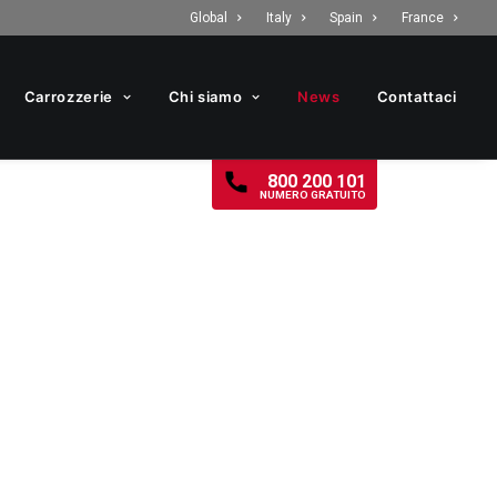
Global
Italy
Spain
France
Carrozzerie
Chi siamo
News
Contattaci
800 200 101
NUMERO GRATUITO