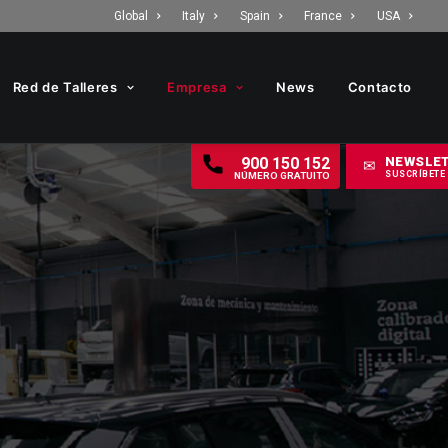
Global
Italy
Spain
France
USA
Red de Talleres
Empresa
News
Contacto
NEWSLE
900 150 152
✉
SUSCRÍBETE
NÚMERO GRATUITO