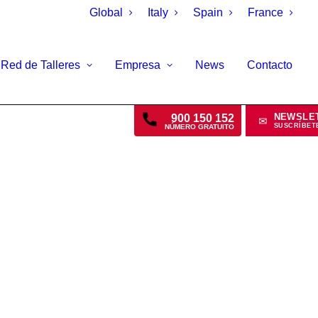
Global
Italy
Spain
France
Red de Talleres
Empresa
News
Contacto
NEWSLE
900 150 152
✉
SUSCRÍBET
NÚMERO GRATUITO