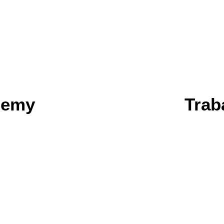
demy
Trab