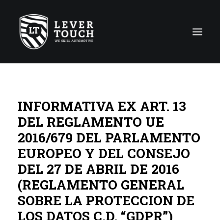
Técnicas de reparación
INFORMATIVA EX ART. 13
Líneas de servicio
DEL REGLAMENTO UE
Red de Talleres
2016/679 DEL PARLAMENTO
Empresa
EUROPEO Y DEL CONSEJO
News
DEL 27 DE ABRIL DE 2016
Contacto
(REGLAMENTO GENERAL
SOBRE LA PROTECCION DE
LOS DATOS C.D. “GDPR”)
Global