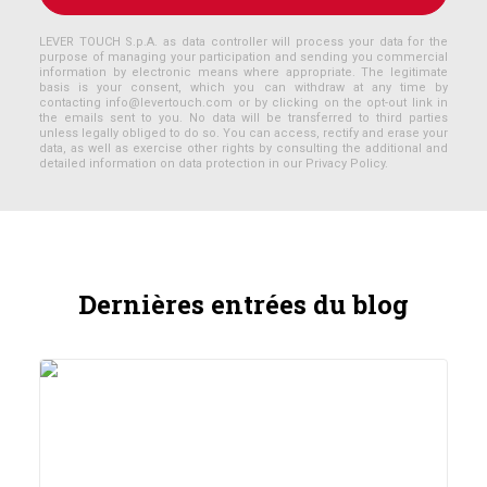
LEVER TOUCH S.p.A. as data controller will process your data for the
purpose of managing your participation and sending you commercial
information by electronic means where appropriate. The legitimate
basis is your consent, which you can withdraw at any time by
contacting
info@levertouch.com
or by clicking on the opt-out link in
the emails sent to you. No data will be transferred to third parties
unless legally obliged to do so. You can access, rectify and erase your
data, as well as exercise other rights by consulting the additional and
detailed information on data protection in our Privacy Policy.
Dernières entrées du blog