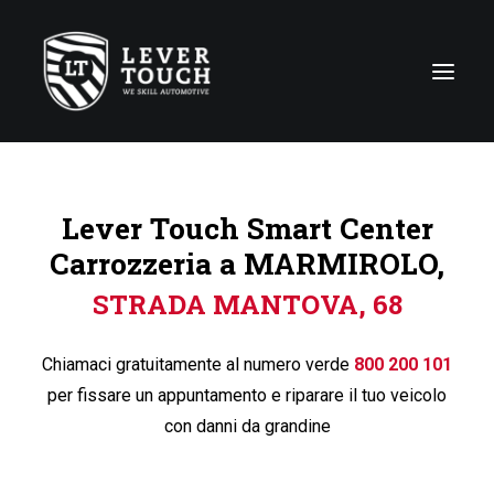
Tecniche di riparazione
Lever Touch Smart Center
Linee di servizio
Carrozzeria a MARMIROLO,
Carrozzerie
STRADA MANTOVA, 68
Chi siamo
News
Chiamaci gratuitamente al numero verde
800 200 101
Contattaci
per fissare un appuntamento e riparare il tuo veicolo
con danni da grandine
Italy