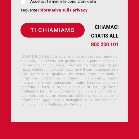
Accetto i termini e le condizioni della
seguente
Informativa sulla privacy
.
CHIAMACI
GRATIS ALL
800 200 101
LEVER TOUCH S.p.A., in qualità di titolare del trattamento dei
suoi dati, li utilizzerà per gestire la sua partecipazione e
per inviarle, se del caso, informazioni commerciali per
mezzi elettronici. La base legittima è il suo consenso, che
può revocare in qualsiasi momento comunicandolo a
info@levertouch.com
o utilizzando il link di cancellazione
incluso nelle comunicazioni inviate. Nessun dato sarà
trasferito a terzi, a meno che non si sia legalmente
obbligati a farlo. Può accedere, rettificare e cancellare i
suoi dati, così come esercitare altri diritti consultando le
informazioni aggiuntive e dettagliate sulla protezione dei
dati nella nostra Politica sulla Privacy.