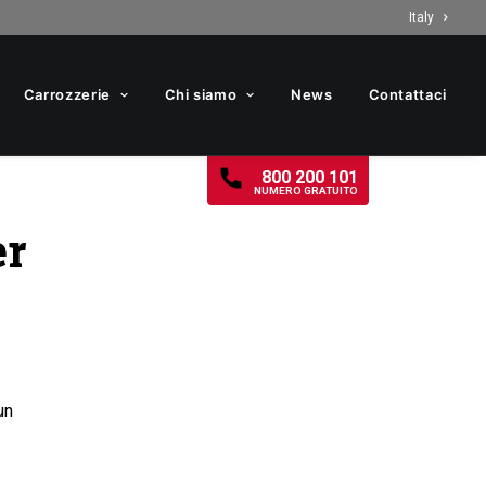
Italy
Carrozzerie
Chi siamo
News
Contattaci
800 200 101
NUMERO GRATUITO
er
un