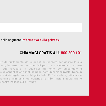
ni della seguente
Informativa sulla privacy
.
CHIAMACI GRATIS ALL
800 200 101
re del trattamento dei suoi dati, li utilizzerà per gestire la sua
 caso, informazioni commerciali per mezzi elettronici. La base
e può revocare in qualsiasi momento comunicandolo a
link di cancellazione incluso nelle comunicazioni inviate. Nessun
non si sia legalmente obbligati a farlo. Può accedere, rettificare e
rcitare altri diritti consultando le informazioni aggiuntive e
a nostra Politica sulla Privacy.