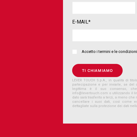
E-MAIL*
Accetto i termini e le condizio
LEVER TOUCH S.p.A., in qualità di titola
partecipazione e per inviarle, se del
legittima è il suo consenso, ch
info@levertouch.com
o utilizzando il 
dato sarà trasferito a terzi, a meno che 
cancellare i suoi dati, così come ese
dettagliate sulla protezione dei dati nell