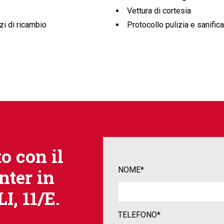
Vettura di cortesia
zi di ricambio
Protocollo pulizia e sanific
o con il
NOME*
nter in
, 11/E.
TELEFONO*