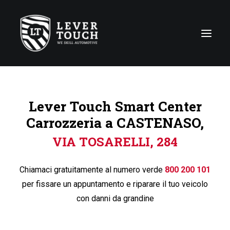
Tecniche di riparazione
Lever Touch Smart Center
Linee di servizio
Carrozzeria a CASTENASO,
Carrozzerie
VIA TOSARELLI, 284
Chi siamo
News
Chiamaci gratuitamente al numero verde
800 200 101
Contattaci
per fissare un appuntamento e riparare il tuo veicolo
con danni da grandine
Italy