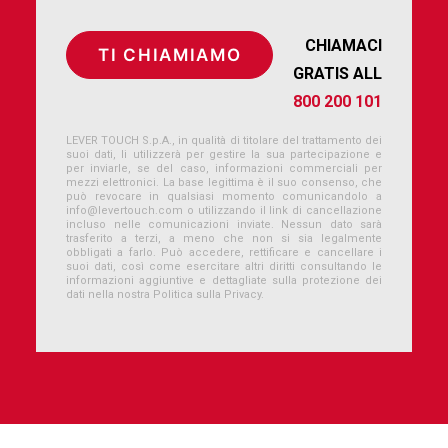
CHIAMACI
GRATIS ALL
800 200 101
LEVER TOUCH S.p.A., in qualità di titolare del trattamento dei
suoi dati, li utilizzerà per gestire la sua partecipazione e
per inviarle, se del caso, informazioni commerciali per
mezzi elettronici. La base legittima è il suo consenso, che
può revocare in qualsiasi momento comunicandolo a
info@levertouch.com
o utilizzando il link di cancellazione
incluso nelle comunicazioni inviate. Nessun dato sarà
trasferito a terzi, a meno che non si sia legalmente
obbligati a farlo. Può accedere, rettificare e cancellare i
suoi dati, così come esercitare altri diritti consultando le
informazioni aggiuntive e dettagliate sulla protezione dei
dati nella nostra Politica sulla Privacy.